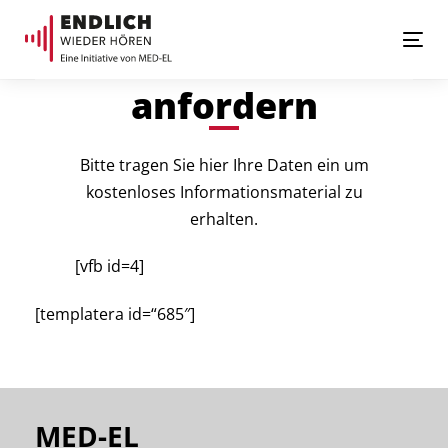
Links
Zur
überspringen
primären
Downloads
Tog
Navigation
nav
anfordern
springen
Zum
Inhalt
Bitte tragen Sie hier Ihre Daten ein um
springen
kostenloses Informationsmaterial zu
erhalten.
[vfb id=4]
[templatera id=“685″]
MED-EL