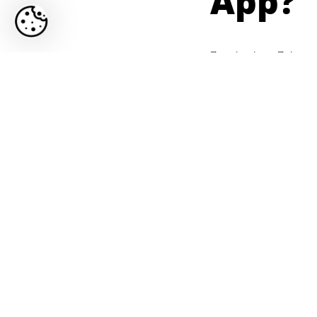
App?
Zum jetzigen Zeitpun
Funktionsfähigkeit v
UserInnen diverse La
ihr Smartphone. Der S
Menschen mit Hörsch
einfach überhört. „W
erforderlich ist, bie
Mehrwert.“, betont 
die Mobilitätszentra