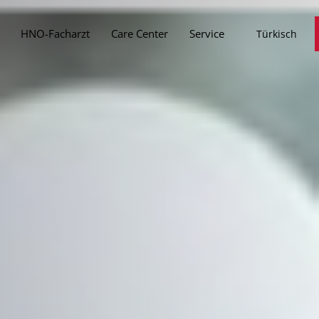
HNO-Facharzt
Care Center
Service
Türkisch