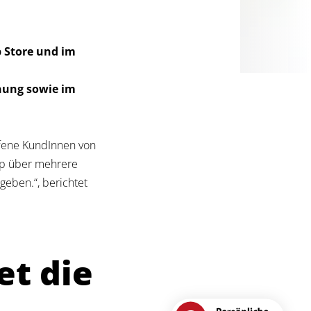
p Store und im
nung sowie im
ffene KundInnen von
pp über mehrere
geben.“, berichtet
et die