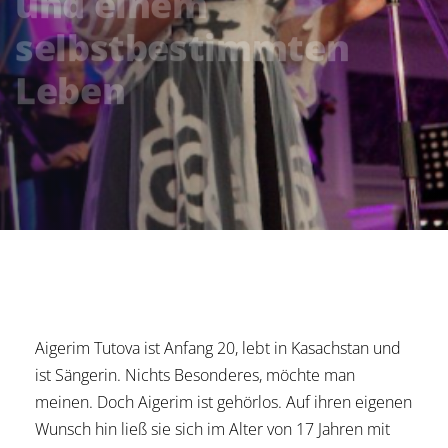
und einem
selbstbestimmten
Leben
Aigerim Tutova ist Anfang 20, lebt in Kasachstan und
ist Sängerin. Nichts Besonderes, möchte man
meinen. Doch Aigerim ist gehörlos. Auf ihren eigenen
Wunsch hin ließ sie sich im Alter von 17 Jahren mit