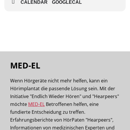
CALENDAR
GOOGLECAL
17:00 – 18:00 Uhr
Zur Anmeldung
Wir freuen uns auf Sie.
Ihr MED-EL Team.
MED-EL
Wenn Hörgeräte nicht mehr helfen, kann ein
Hörimplantat die passende Lösung sein. Mit der
Initiative "Endlich Wieder Hören" und "Hearpeers"
möchte
MED-EL
Betroffenen helfen, eine
fundierte Entscheidung zu treffen.
Erfahrungsberichte von HörPaten "Hearpeers",
Informationen von medizinischen Experten und